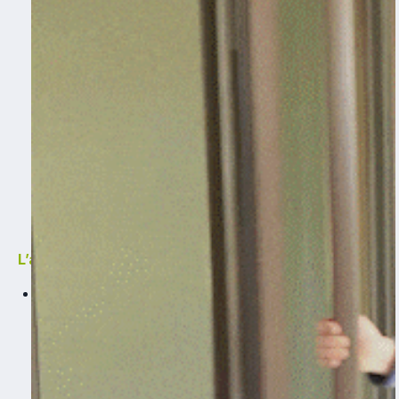
L’accès main libre digital
À l’approche de la porte et avec son téléphone en
poche, le résident déverrouille sa porte de hall sans
rien faire, comme par magie… Plus besoin de sortir son
badge de sa poche ou de son sac, il peut aller et venir
dans son hall d’entrée sans aucune contrainte, même
les mains occupées.