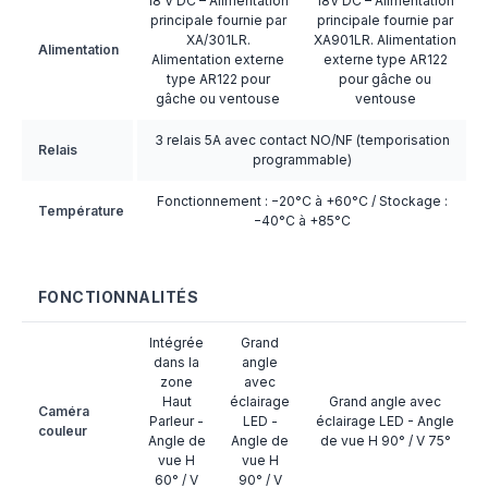
18 V DC – Alimentation
18V DC – Alimentation
principale fournie par
principale fournie par
XA/301LR.
XA901LR. Alimentation
Alimentation
Alimentation externe
externe type AR122
type AR122 pour
pour gâche ou
gâche ou ventouse
ventouse
3 relais 5A avec contact NO/NF (temporisation
Relais
programmable)
Fonctionnement : −20°C à +60°C / Stockage :
Température
−40°C à +85°C
FONCTIONNALITÉS
Intégrée
Grand
dans la
angle
zone
avec
Haut
éclairage
Grand angle avec
Caméra
Parleur -
LED -
éclairage LED - Angle
couleur
Angle de
Angle de
de vue H 90° / V 75°
vue H
vue H
60° / V
90° / V