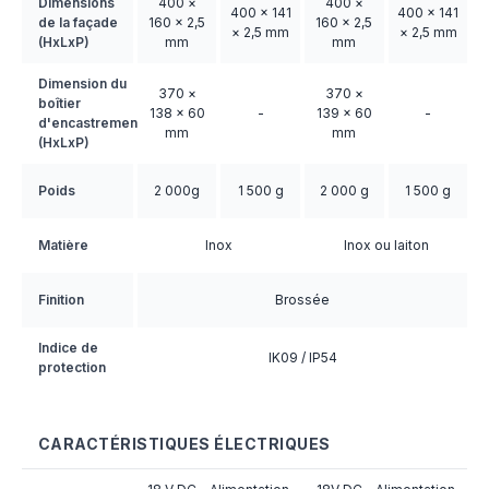
Dimensions
400 ×
400 ×
400 × 141
400 × 141
de la façade
160 × 2,5
160 × 2,5
× 2,5 mm
× 2,5 mm
(HxLxP)
mm
mm
Dimension du
370 ×
370 ×
boîtier
138 × 60
-
139 × 60
-
d'encastrement
mm
mm
(HxLxP)
Poids
2 000g
1 500 g
2 000 g
1 500 g
Matière
Inox
Inox ou laiton
Finition
Brossée
Indice de
IK09 / IP54
protection
CARACTÉRISTIQUES ÉLECTRIQUES