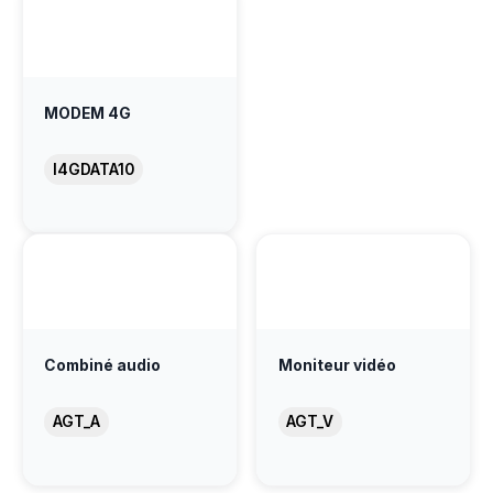
MODEM 4G
I4GDATA10
Combiné audio
Moniteur vidéo
AGT_A
AGT_V