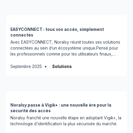
EASYCONNECT : tous vos accès, simplement
connectés
Avec EASYCONNECT, Noralsy réunit toutes ses solutions
connectées au sein d’un écosystème unique.Pensé pour
les professionnels comme pour les utilisateurs finaux,
EASYCONNECT simplifie la configuration, la maintenance
et la gestion du contrôle d’accès.
•
Septembre 2025
Solutions
Noralsy passe à Vigik+ : une nouvelle ère pour la
sécurité des accès
Noralsy franchit une nouvelle étape en adoptant Vigik+, la
technologie d’identification la plus sécurisée du marché.