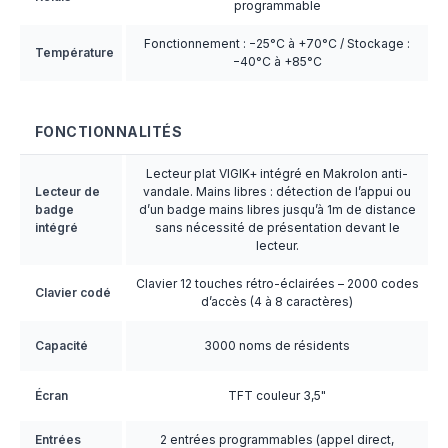
programmable
Fonctionnement : −25°C à +70°C / Stockage :
Température
−40°C à +85°C
FONCTIONNALITÉS
Lecteur plat VIGIK+ intégré en Makrolon anti-
Lecteur de
vandale. Mains libres : détection de l’appui ou
badge
d’un badge mains libres jusqu’à 1m de distance
intégré
sans nécessité de présentation devant le
lecteur.
Clavier 12 touches rétro-éclairées – 2000 codes
Clavier codé
d’accès (4 à 8 caractères)
Capacité
3000 noms de résidents
Écran
TFT couleur 3,5"
Entrées
2 entrées programmables (appel direct,