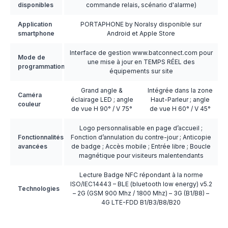
disponibles
commande relais, scénario d'alarme)
Application
PORTAPHONE by Noralsy disponible sur
smartphone
Android et Apple Store
Interface de gestion www.batconnect.com pour
Mode de
une mise à jour en TEMPS RÉEL des
programmation
équipements sur site
Grand angle &
Intégrée dans la zone
Caméra
éclairage LED ; angle
Haut-Parleur ; angle
couleur
de vue H 90° / V 75°
de vue H 60° / V 45°
Logo personnalisable en page d’accueil ;
Fonctionnalités
Fonction d’annulation du contre-jour ; Anticopie
avancées
de badge ; Accès mobile ; Entrée libre ; Boucle
magnétique pour visiteurs malentendants
Lecture Badge NFC répondant à la norme
ISO/IEC14443 – BLE (bluetooth low energy) v5.2
Technologies
– 2G (GSM 900 Mhz / 1800 Mhz) – 3G (B1/B8) –
4G LTE-FDD B1/B3/B8/B20