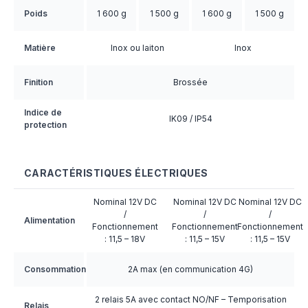
Poids
1 600 g
1 500 g
1 600 g
1 500 g
Matière
Inox ou laiton
Inox
Finition
Brossée
Indice de
IK09 / IP54
protection
CARACTÉRISTIQUES ÉLECTRIQUES
Nominal 12V DC
Nominal 12V DC
Nominal 12V DC
/
/
/
Alimentation
Fonctionnement
Fonctionnement
Fonctionnement
: 11,5 – 18V
: 11,5 – 15V
: 11,5 – 15V
Consommation
2A max (en communication 4G)
2 relais 5A avec contact NO/NF – Temporisation
Relais