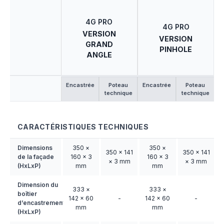
4G PRO
4G PRO
VERSION
VERSION
GRAND
PINHOLE
ANGLE
Encastrée
Poteau
Encastrée
Poteau
technique
technique
CARACTÉRISTIQUES TECHNIQUES
Dimensions
350 ×
350 ×
350 × 141
350 × 141
de la façade
160 × 3
160 × 3
× 3 mm
× 3 mm
(HxLxP)
mm
mm
Dimension du
333 ×
333 ×
boîtier
142 × 60
-
142 × 60
-
d’encastrement
mm
mm
(HxLxP)