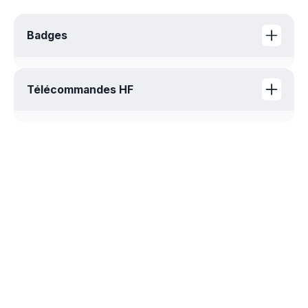
Badges
Badge - Fiche produit
Télécommandes HF
Télécommande - Fiche produit
REJOIGNEZ LA
NEWSLETTER
Restez connectés pour être informé de
toutes nos exclusivités, mises à jour et
actualités !