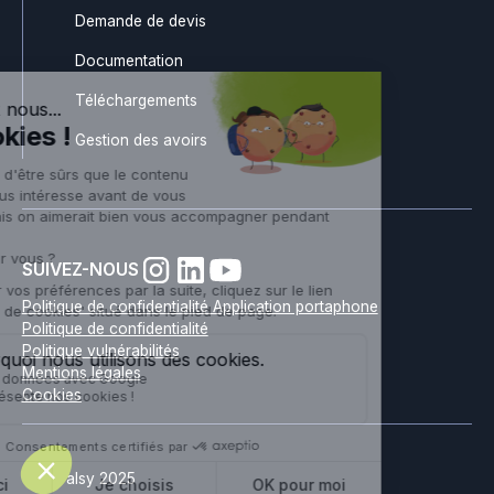
Demande de devis
Documentation
Téléchargements
Gestion des avoirs
SUIVEZ-NOUS
Politique de confidentialité Application portaphone
Politique de confidentialité
Politique vulnérabilités
Mentions légales
Cookies
© Noralsy 2025