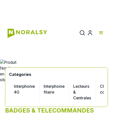
Documentation
Catégories
Interphonie
Interphonie
Lecteurs
Clavie
4G
filaire
&
codés
Centrales
BADGES & TELECOMMANDES