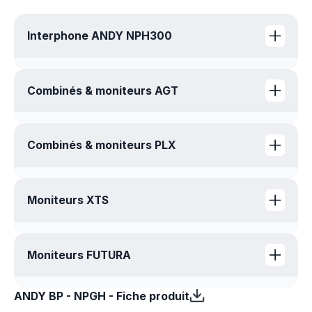
Interphone ANDY NPH300
NPH300 - Notice d'installation
Combinés & moniteurs AGT
NPH300 - Fiche produit
NPH 300 - Notice d'installation
NPH 300 - Notice d'utilisation
AGT - Fiche produit
NPH 300 - Fiche produit
Combinés & moniteurs PLX
NPH300 VIGIK+ - CCTP
PLX - Fiche produit
Moniteurs XTS
XTS - Fiche produit
Moniteurs FUTURA
ANDY BP - NPGH - Fiche produit
FUTURA - Fiche produit